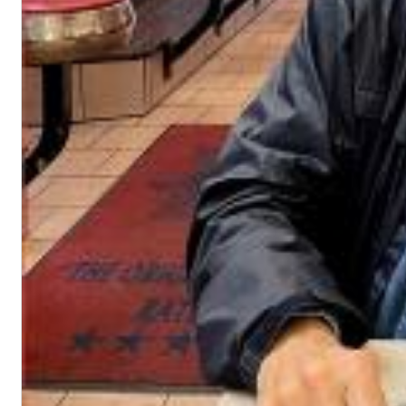
II Reworked
Kiasmos
Genre:
Electronic