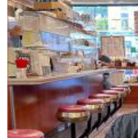
Haydn: String Quartets, Vol. 22
Leipziger Streichquartett
Genre:
Classical