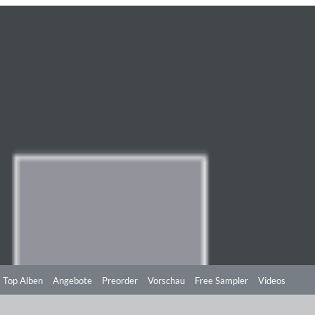
Top Alben
Angebote
Preorder
Vorschau
Free Sampler
Videos