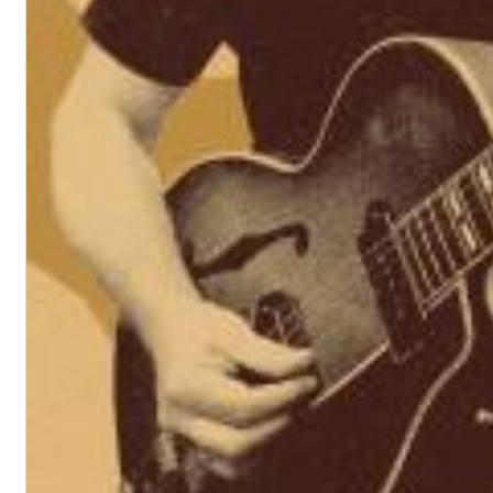
Dreamscapes II
Thomas Lemmer
Genre:
Electronic