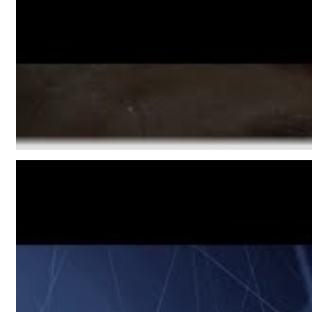
Lunaris
Bruce Liu
Perfect Plan - "Heart Of A Lion"
Genre:
Classical
Drew Gregory - One for The Road