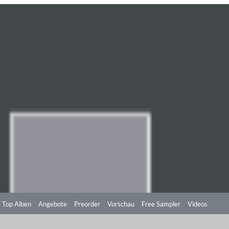
Top Alben
Angebote
Preorder
Vorschau
Free Sampler
Videos