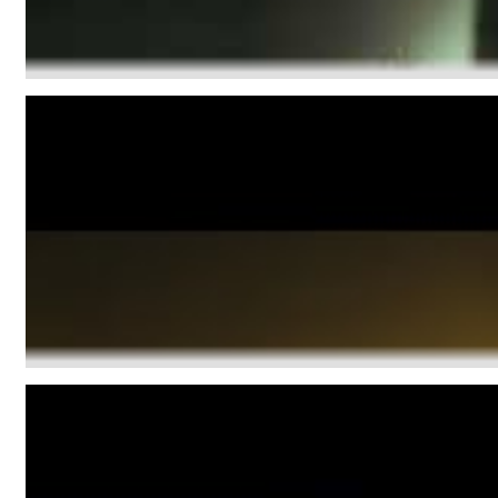
Haydn: String Quartets, Vol. 22
Leipziger Streichquartett
Genre:
Classical
Gabríel Ólafs - Polar