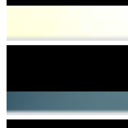
Sometime In February - Palantir
II Reworked
Kiasmos
Genre:
Electronic
Nick Costley-White Quartet "Poncha"