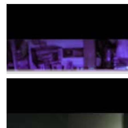
For All Your Flowers
Skuli Sverrisson & Bill Frisell
Genre:
Jazz